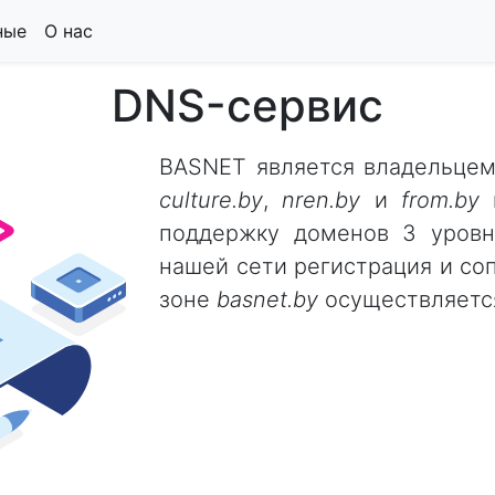
ные
О нас
DNS-сервис
BASNET является владельце
culture.by
,
nren.by
и
from.by
и
поддержку доменов 3 уровн
нашей сети регистрация и со
зоне
basnet.by
осуществляется